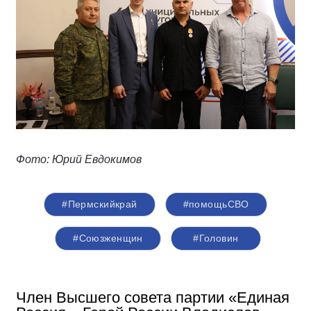
Фото: Юрий Евдокимов
#Пермскийкрай
#помощьСВО
#Союзженщин
#Головин
Член Высшего совета партии «Единая