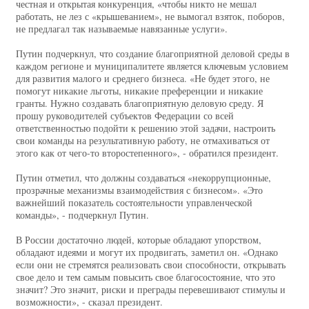
честная и открытая конкуренция, «чтобы никто не мешал
работать, не лез с «крышеванием», не вымогал взяток, поборов,
не предлагал так называемые навязанные услуги».
Путин подчеркнул, что создание благоприятной деловой среды в
каждом регионе и муниципалитете является ключевым условием
для развития малого и среднего бизнеса. «Не будет этого, не
помогут никакие льготы, никакие преференции и никакие
гранты. Нужно создавать благоприятную деловую среду. Я
прошу руководителей субъектов Федерации со всей
ответственностью подойти к решению этой задачи, настроить
свои команды на результативную работу, не отмахиваться от
этого как от чего-то второстепенного», - обратился президент.
Путин отметил, что должны создаваться «некоррупционные,
прозрачные механизмы взаимодействия с бизнесом». «Это
важнейший показатель состоятельности управленческой
команды», - подчеркнул Путин.
В России достаточно людей, которые обладают упорством,
обладают идеями и могут их продвигать, заметил он. «Однако
если они не стремятся реализовать свои способности, открывать
свое дело и тем самым повысить свое благосостояние, что это
значит? Это значит, риски и преграды перевешивают стимулы и
возможности», - сказал президент.