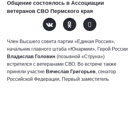
Общение состоялось в Ассоциации
ветеранов СВО Пермского края
Член Высшего совета партии «Единая Россия»,
начальник главного штаба «Юнармии», Герой России
Владислав Головин
(позывной «Струна»)
встретился с ветеранами СВО. Во встрече также
приняли участие
Вячеслав Григорьев
, сенатор
Российской Федерации, Первый заместитель
Секретаря Регионального отделения Партии
«Единая Россия» в Пермском крае,
Иван Амиров
,
федеральный инспектор по Пермскому краю,
Константин Строгий
, руководитель филиала фонда
«Защитники Отечества» в Пермском крае.