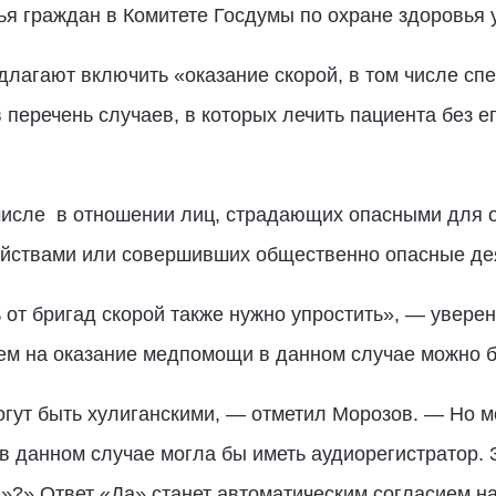
ья граждан в Комитете Госдумы по охране здоровья
едлагают включить «оказание скорой, в том числе 
 перечень случаев, в которых лечить пациента без е
 числе в отношении лиц, страдающих опасными для
йствами или совершивших общественно опасные дея
от бригад скорой также нужно упростить», — увере
ием на оказание медпомощи в данном случае можно б
огут быть хулиганскими, — отметил Морозов. — Но м
в данном случае могла бы иметь аудиорегистратор. 
» Ответ «Да» станет автоматическим согласием на 