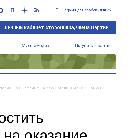
Версия для слабовидящих
Личный кабинет сторонника/члена Партии
Мультимедиа
Вступить в партию
Региональный исполнительный комитет
гласия На Оказание Скорой Медицинской Помощи
остить
 на оказание