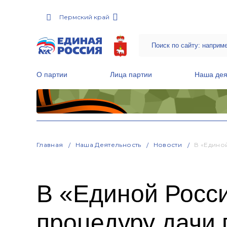
Пермский край
О партии
Лица партии
Наша дея
Местные общественные приемные Партии
Руководитель Региональной обще
Народная программа «Единой России»
Главная
Наша Деятельность
Новости
В «Едино
В «Единой Росс
процедуру дачи 