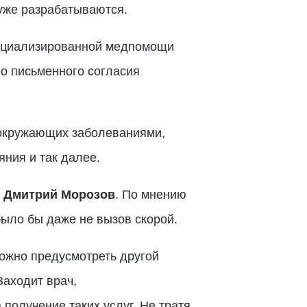
 уже разрабатываются.
специализированной медпомощи
го письменного согласия
 окружающих заболеваниями,
ния и так далее.
н
Дмитрий Морозов
. По мнению
ыло бы даже не вызов скорой.
ожно предусмотреть другой
Заходит врач,
получение таких услуг. Не тратя