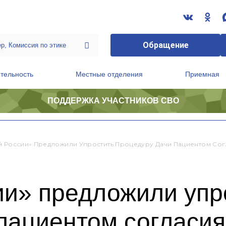
Обращение
тельность
Местные отделения
Приемная
ПОДДЕРЖКА УЧАСТНИКОВ СВО
ственной приемной Председателя Партии
Президиум регионального политического совета
й России» Предложили Упростить Процедуру Дачи Пациентом Со
ии» предложили упр
пациентом согласия