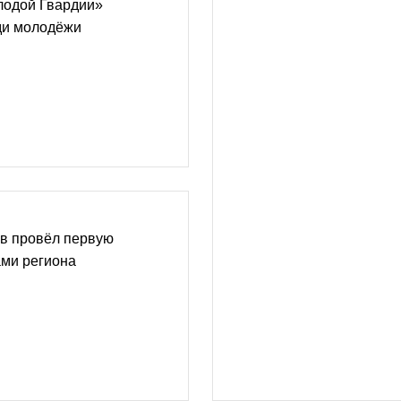
лодой Гвардии»
ди молодёжи
в провёл первую
ами региона