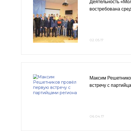
Деятельность «Мо
востребована сре
02.05.17
Максим Решетнико
встречу с партийц
06.04.17