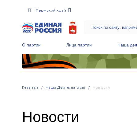
Пермский край
О партии
Лица партии
Наша дея
Местные общественные приемные Партии
Руководитель Региональной обще
Народная программа «Единой России»
Главная
Наша Деятельность
Новости
Новости