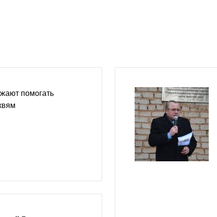
жают помогать
квям