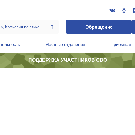
Обращение
тельность
Местные отделения
Приемная
ПОДДЕРЖКА УЧАСТНИКОВ СВО
ственной приемной Председателя Партии
Президиум регионального политического совета