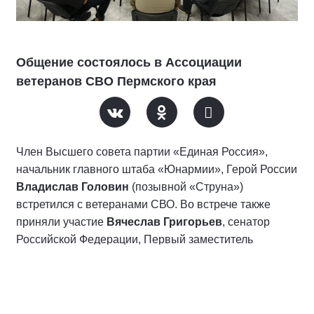
Общение состоялось в Ассоциации
ветеранов СВО Пермского края
Член Высшего совета партии «Единая Россия»,
начальник главного штаба «Юнармии», Герой России
Владислав Головин
(позывной «Струна»)
встретился с ветеранами СВО. Во встрече также
приняли участие
Вячеслав Григорьев
, сенатор
Российской Федерации, Первый заместитель
Секретаря Регионального отделения Партии
«Единая Россия» в Пермском крае,
Иван Амиров
,
федеральный инспектор по Пермскому краю,
Константин Строгий
, руководитель филиала фонда