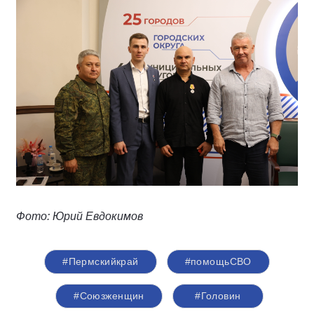
Фото: Юрий Евдокимов
#Пермскийкрай
#помощьСВО
#Союзженщин
#Головин