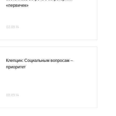
«первичек»
02.03.14
Клепцин: Социальным вопросам –
приоритет
02.03.14