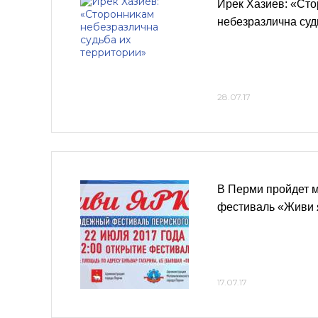
Ирек Хазиев: «Ст
небезразлична суд
28.07.17
В Перми пройдет 
фестиваль «Живи 
17.07.17