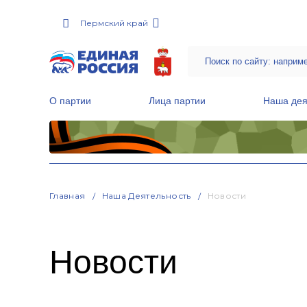
Пермский край
О партии
Лица партии
Наша дея
Местные общественные приемные Партии
Руководитель Региональной обще
Народная программа «Единой России»
Главная
Наша Деятельность
Новости
Новости