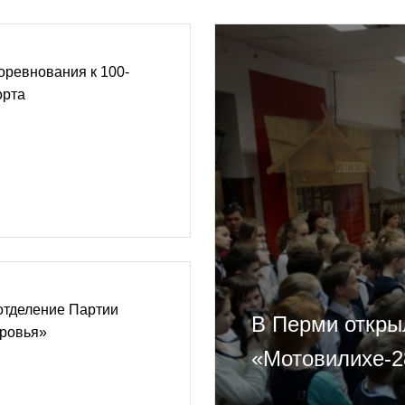
оревнования к 100-
орта
отделение Партии
В Перми откры
оровья»
«Мотовилихе-2