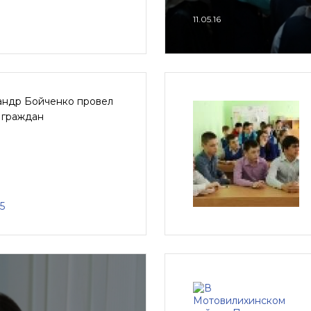
11.05.16
андр Бойченко провел
 граждан
5