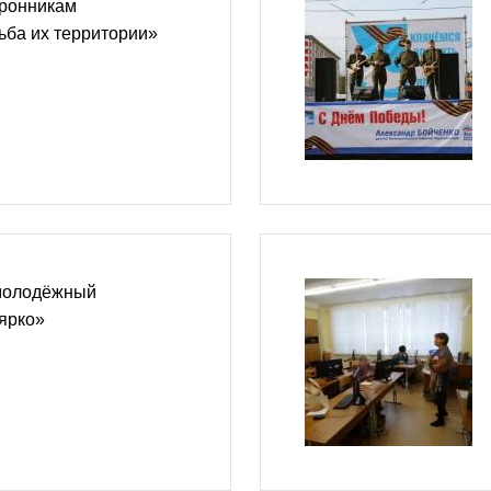
оронникам
ьба их территории»
молодёжный
ярко»