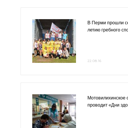
В Перми прошли с
летию гребного сп
22.08.16
Мотовилихинское 
проводит «Дни зд