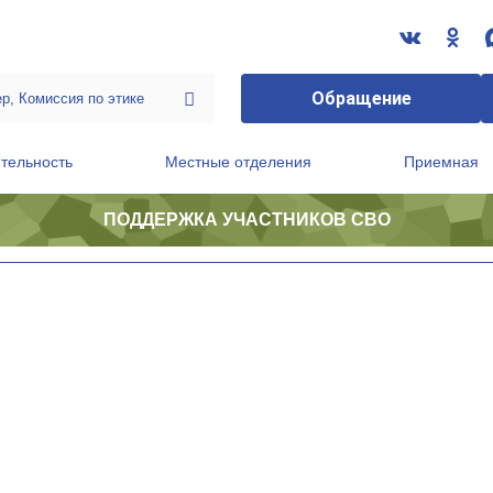
Обращение
тельность
Местные отделения
Приемная
ПОДДЕРЖКА УЧАСТНИКОВ СВО
ственной приемной Председателя Партии
Президиум регионального политического совета